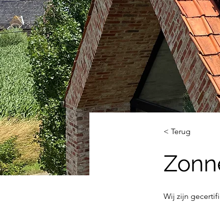
< Terug
Zonn
Wij zijn gecerti